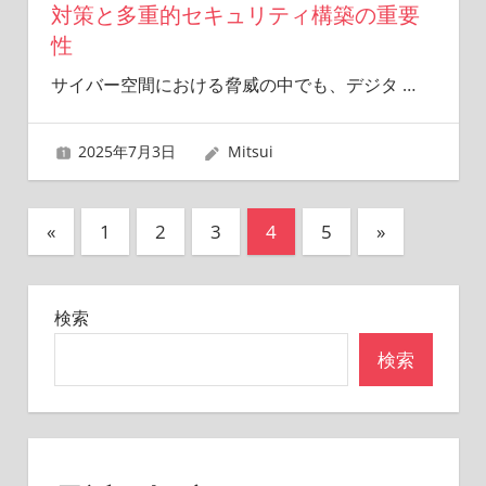
対策と多重的セキュリティ構築の重要
性
サイバー空間における脅威の中でも、デジタ
…
2025年7月3日
Mitsui
投
前
次
«
1
2
3
4
5
»
の
の
稿
記
記
の
検索
事
事
ペ
検索
ー
ジ
送