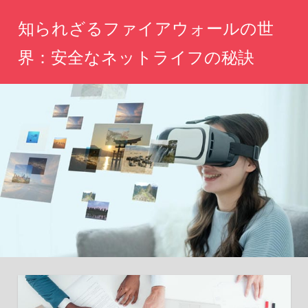
コ
知られざるファイアウォールの世
ン
テ
界：安全なネットライフの秘訣
ン
あ
ツ
な
へ
た
の
ス
ネ
キ
ッ
ッ
ト
生
プ
活
を
守
る、
未
知
の
セ