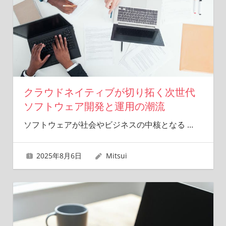
キ
ュ
リ
テ
ィ
の
力
を
クラウドネイティブが切り拓く次世代
探
ソフトウェア開発と運用の潮流
る
旅
ソフトウェアが社会やビジネスの中核となる
…
へ。
2025年8月6日
Mitsui