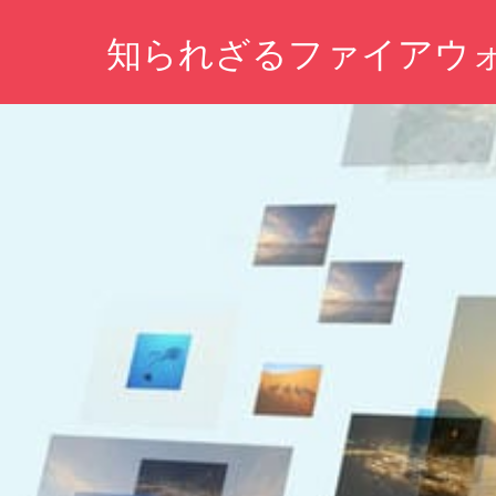
コ
知られざるファイアウ
ン
テ
あ
ン
な
ツ
た
の
へ
ネ
ス
ッ
キ
ト
生
ッ
活
プ
を
守
る、
未
知
の
セ
キ