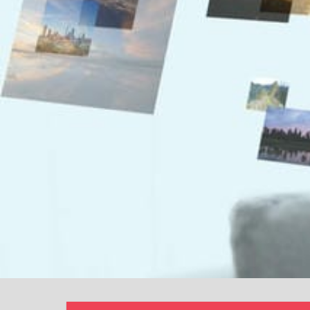
ュ
リ
テ
ィ
の
力
を
探
る
旅
へ。