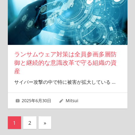
ランサムウェア対策は全員参画多層防
御と継続的な意識改革で守る組織の資
産
サイバー攻撃の中で特に被害が拡大している
…
2025年6月30日
Mitsui
投
次
1
2
»
の
稿