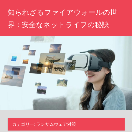
コ
知られざるファイアウォールの世
ン
テ
界：安全なネットライフの秘訣
ン
あ
ツ
な
へ
た
の
ス
ネ
キ
ッ
ッ
ト
生
プ
活
を
守
る、
未
知
の
カテゴリー:
ランサムウェア対策
セ