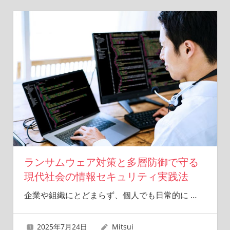
キ
ュ
リ
テ
ィ
の
力
を
探
る
旅
へ。
ランサムウェア対策と多層防御で守る
現代社会の情報セキュリティ実践法
企業や組織にとどまらず、個人でも日常的に
…
2025年7月24日
Mitsui