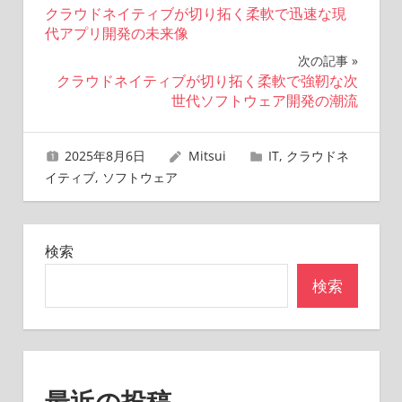
クラウドネイティブが切り拓く柔軟で迅速な現
稿
代アプリ開発の未来像
ナ
次の記事
クラウドネイティブが切り拓く柔軟で強靭な次
ビ
世代ソフトウェア開発の潮流
ゲ
2025年8月6日
Mitsui
IT
,
クラウドネ
ー
イティブ
,
ソフトウェア
シ
ョ
検索
ン
検索
最近の投稿