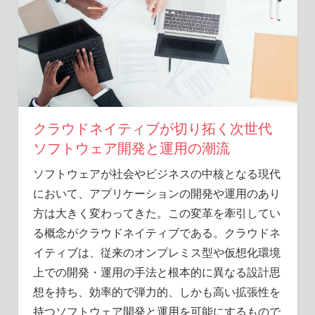
キ
ュ
リ
テ
ィ
の
力
を
クラウドネイティブが切り拓く次世代
探
ソフトウェア開発と運用の潮流
る
旅
ソフトウェアが社会やビジネスの中核となる現代
へ。
において、アプリケーションの開発や運用のあり
方は大きく変わってきた。
この変革を牽引してい
る概念がクラウドネイティブである。クラウドネ
イティブは、従来のオンプレミス型や仮想化環境
上での開発・運用の手法と根本的に異なる設計思
想を持ち、効率的で弾力的、しかも高い拡張性を
持つソフトウェア開発と運用を可能にするもので