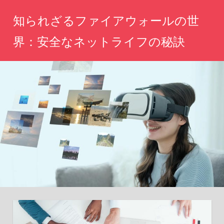
コ
知られざるファイアウォールの世
ン
テ
界：安全なネットライフの秘訣
ン
あ
ツ
な
へ
た
の
ス
ネ
キ
ッ
ッ
ト
生
プ
活
を
守
る、
未
知
の
セ