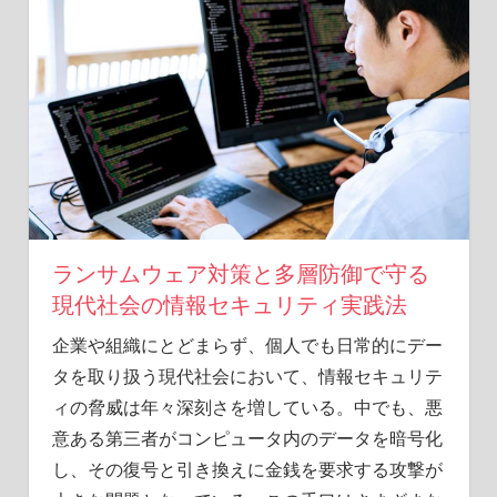
キ
ュ
リ
テ
ィ
の
力
を
探
る
旅
ランサムウェア対策と多層防御で守る
へ。
現代社会の情報セキュリティ実践法
企業や組織にとどまらず、個人でも日常的にデー
タを取り扱う現代社会において、情報セキュリテ
ィの脅威は年々深刻さを増している。
中でも、悪
意ある第三者がコンピュータ内のデータを暗号化
し、その復号と引き換えに金銭を要求する攻撃が