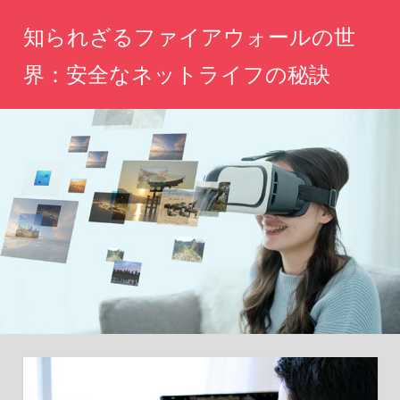
コ
知られざるファイアウォールの世
ン
テ
界：安全なネットライフの秘訣
ン
あ
ツ
な
へ
た
の
ス
ネ
キ
ッ
ッ
ト
生
プ
活
を
守
る、
未
知
の
セ