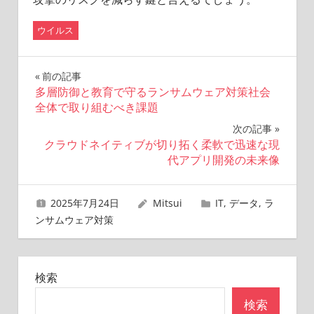
ウイルス
投
前の記事
多層防御と教育で守るランサムウェア対策社会
稿
全体で取り組むべき課題
ナ
次の記事
クラウドネイティブが切り拓く柔軟で迅速な現
ビ
代アプリ開発の未来像
ゲ
2025年7月24日
Mitsui
IT
,
データ
,
ラ
ー
ンサムウェア対策
シ
ョ
検索
ン
検索